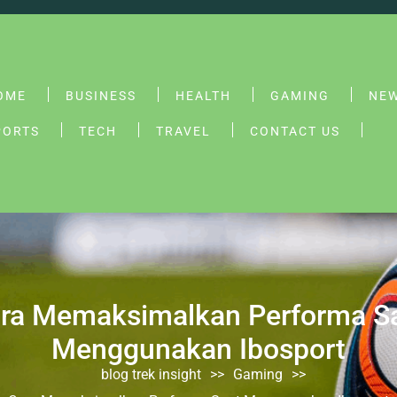
OME
BUSINESS
HEALTH
GAMING
NE
PORTS
TECH
TRAVEL
CONTACT US
ra Memaksimalkan Performa S
Menggunakan Ibosport
blog trek insight
>>
Gaming
>>