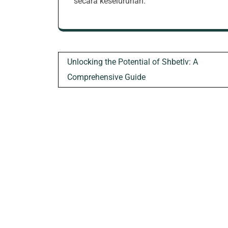
secara keseluruhan.
Post
Unlocking the Potential of Shbetlv: A
navigation
Comprehensive Guide