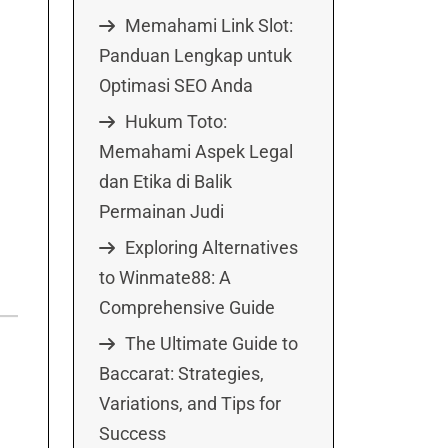
Memahami Link Slot:
Panduan Lengkap untuk
Optimasi SEO Anda
Hukum Toto:
Memahami Aspek Legal
dan Etika di Balik
Permainan Judi
Exploring Alternatives
to Winmate88: A
Comprehensive Guide
The Ultimate Guide to
Baccarat: Strategies,
Variations, and Tips for
Success