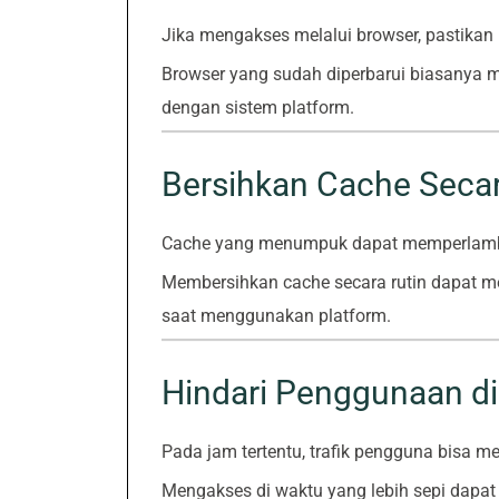
Jika mengakses melalui browser, pastikan
Browser yang sudah diperbarui biasanya mem
dengan sistem platform.
Bersihkan Cache Secar
Cache yang menumpuk dapat memperlamba
Membersihkan cache secara rutin dapat 
saat menggunakan platform.
Hindari Penggunaan d
Pada jam tertentu, trafik pengguna bisa 
Mengakses di waktu yang lebih sepi dapa