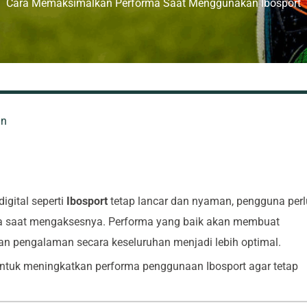
Cara Memaksimalkan Performa Saat Menggunakan Ibosport
in
gital seperti
Ibosport
tetap lancar dan nyaman, pengguna perl
saat mengaksesnya. Performa yang baik akan membuat
f, dan pengalaman secara keseluruhan menjadi lebih optimal.
untuk meningkatkan performa penggunaan Ibosport agar tetap