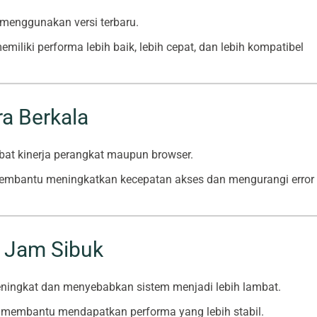
 menggunakan versi terbaru.
iliki performa lebih baik, lebih cepat, dan lebih kompatibel
a Berkala
t kinerja perangkat maupun browser.
membantu meningkatkan kecepatan akses dan mengurangi error
i Jam Sibuk
meningkat dan menyebabkan sistem menjadi lebih lambat.
t membantu mendapatkan performa yang lebih stabil.