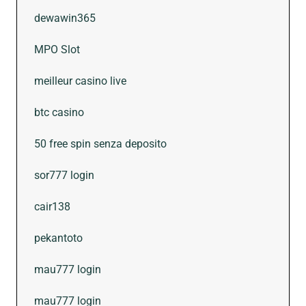
dewawin365
MPO Slot
meilleur casino live
btc casino
50 free spin senza deposito
sor777 login
cair138
pekantoto
mau777 login
mau777 login