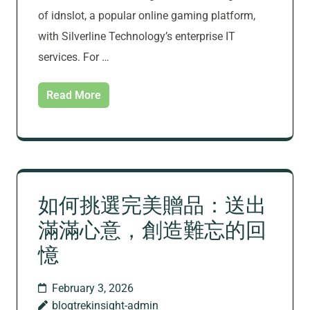
of idnslot, a popular online gaming platform,
with Silverline Technology’s enterprise IT
services. For …
Read More
如何挑選完美贈品：送出
滿滿心意，創造難忘的回
憶
February 3, 2026
blogtrekinsight-admin