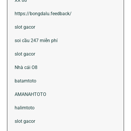
XX 88
https://bongdalu.feedback/
slot gacor
soi cầu 247 miễn phí
slot gacor
Nhà cái O8
batamtoto
AMANAHTOTO
halimtoto
slot gacor