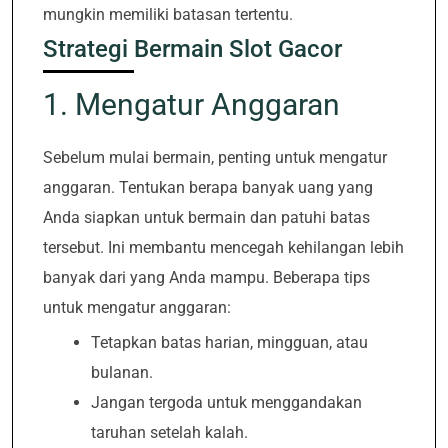
mungkin memiliki batasan tertentu.
Strategi Bermain Slot Gacor
1. Mengatur Anggaran
Sebelum mulai bermain, penting untuk mengatur
anggaran. Tentukan berapa banyak uang yang
Anda siapkan untuk bermain dan patuhi batas
tersebut. Ini membantu mencegah kehilangan lebih
banyak dari yang Anda mampu. Beberapa tips
untuk mengatur anggaran:
Tetapkan batas harian, mingguan, atau
bulanan.
Jangan tergoda untuk menggandakan
taruhan setelah kalah.