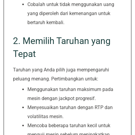
Cobalah untuk tidak menggunakan uang
yang diperoleh dari kemenangan untuk
bertaruh kembali.
2. Memilih Taruhan yang
Tepat
Taruhan yang Anda pilih juga mempengaruhi
peluang menang. Pertimbangkan untuk:
Menggunakan taruhan maksimum pada
mesin dengan jackpot progresif.
Menyesuaikan taruhan dengan RTP dan
volatilitas mesin.
Mencoba beberapa taruhan kecil untuk
menguji mesin sebelum meningkatkan