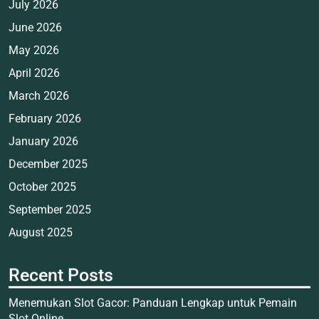
July 2026
June 2026
May 2026
April 2026
March 2026
February 2026
January 2026
December 2025
October 2025
September 2025
August 2025
Recent Posts
Menemukan Slot Gacor: Panduan Lengkap untuk Pemain
Slot Online