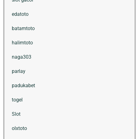
edatoto
batamtoto
halimtoto
naga303
parlay
padukabet
togel
Slot
olxtoto