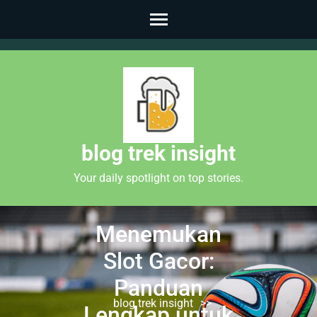
Skip
to
content
(Press
Enter)
blog trek insight
Your daily spotlight on top stories.
Menemukan
Slot Gacor:
Panduan
blog trek insight
>>
Lengkap untuk