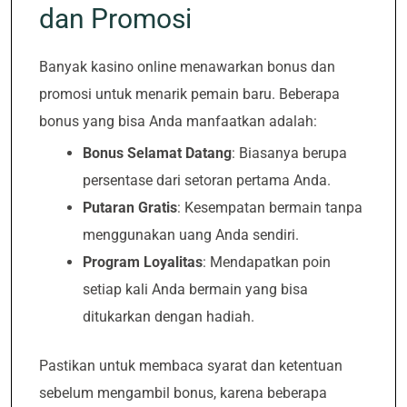
dan Promosi
Banyak kasino online menawarkan bonus dan
promosi untuk menarik pemain baru. Beberapa
bonus yang bisa Anda manfaatkan adalah:
Bonus Selamat Datang
: Biasanya berupa
persentase dari setoran pertama Anda.
Putaran Gratis
: Kesempatan bermain tanpa
menggunakan uang Anda sendiri.
Program Loyalitas
: Mendapatkan poin
setiap kali Anda bermain yang bisa
ditukarkan dengan hadiah.
Pastikan untuk membaca syarat dan ketentuan
sebelum mengambil bonus, karena beberapa