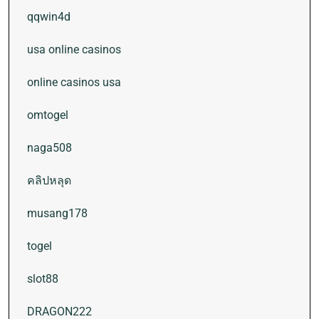
qqwin4d
usa online casinos
online casinos usa
omtogel
naga508
คลิปหลุด
musang178
togel
slot88
DRAGON222