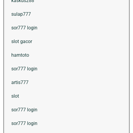
kaskus288
sulap777
sor777 login
slot gacor
hamtoto
sor777 login
artis777
slot
sor777 login
sor777 login