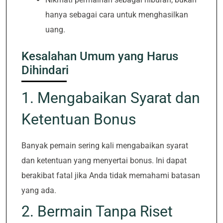
hanya sebagai cara untuk menghasilkan
uang.
Kesalahan Umum yang Harus
Dihindari
1. Mengabaikan Syarat dan
Ketentuan Bonus
Banyak pemain sering kali mengabaikan syarat
dan ketentuan yang menyertai bonus. Ini dapat
berakibat fatal jika Anda tidak memahami batasan
yang ada.
2. Bermain Tanpa Riset