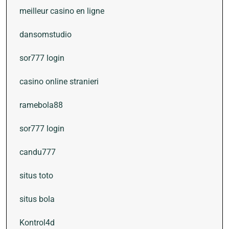
meilleur casino en ligne
dansomstudio
sor777 login
casino online stranieri
ramebola88
sor777 login
candu777
situs toto
situs bola
Kontrol4d