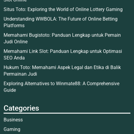
Situs Toto: Exploring the World of Online Lottery Gaming
Understanding WWBOLA: The Future of Online Betting
Platforms
Memahami Bugistoto: Panduan Lengkap untuk Pemain
Judi Online
Memahami Link Slot: Panduan Lengkap untuk Optimasi
SEO Anda
Hukum Toto: Memahami Aspek Legal dan Etika di Balik
Permainan Judi
Exploring Alternatives to Winmate88: A Comprehensive
Guide
Categories
Business
Gaming