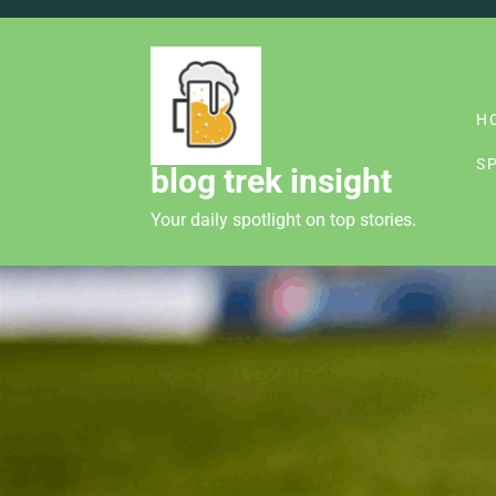
Skip
to
content
(Press
H
Enter)
S
blog trek insight
Your daily spotlight on top stories.