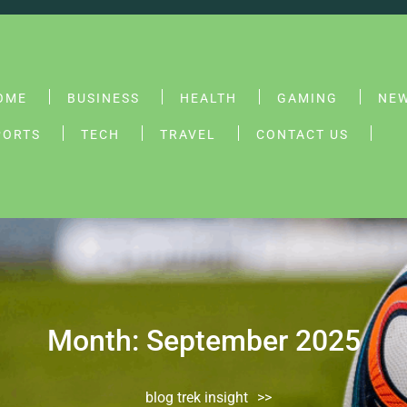
OME
BUSINESS
HEALTH
GAMING
NE
PORTS
TECH
TRAVEL
CONTACT US
Month:
September 2025
blog trek insight
>>