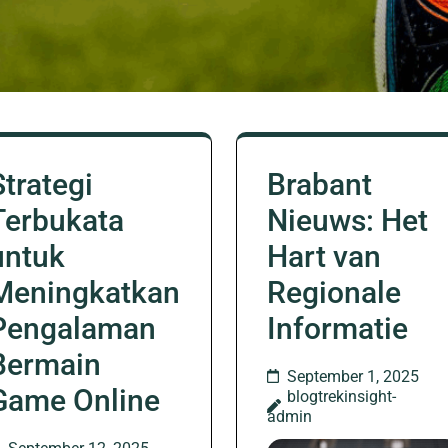
Strategi
Brabant
Terbukata
Nieuws: Het
untuk
Hart van
Meningkatkan
Regionale
Pengalaman
Informatie
Bermain
September 1, 2025
Game Online
blogtrekinsight-
admin