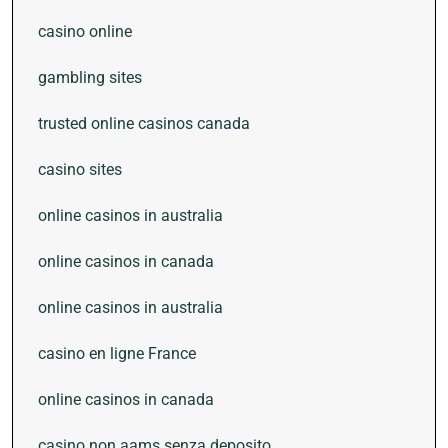
casino online
gambling sites
trusted online casinos canada
casino sites
online casinos in australia
online casinos in canada
online casinos in australia
casino en ligne France
online casinos in canada
casino non aams senza deposito