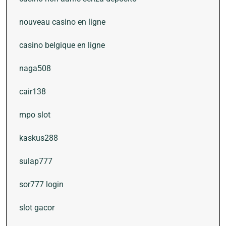
nouveau casino en ligne
casino belgique en ligne
naga508
cair138
mpo slot
kaskus288
sulap777
sor777 login
slot gacor