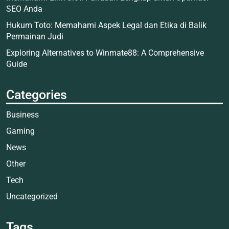
SEO Anda
Hukum Toto: Memahami Aspek Legal dan Etika di Balik
Permainan Judi
Exploring Alternatives to Winmate88: A Comprehensive
Guide
Categories
Business
Gaming
News
Other
Tech
Uncategorized
Tags