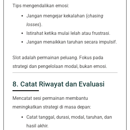
Tips mengendalikan emosi:
Jangan mengejar kekalahan (
chasing
losses
).
Istirahat ketika mulai lelah atau frustrasi.
Jangan menaikkan taruhan secara impulsif.
Slot adalah permainan peluang. Fokus pada
strategi dan pengelolaan modal, bukan emosi.
8. Catat Riwayat dan Evaluasi
Mencatat sesi permainan membantu
meningkatkan strategi di masa depan:
Catat tanggal, durasi, modal, taruhan, dan
hasil akhir.