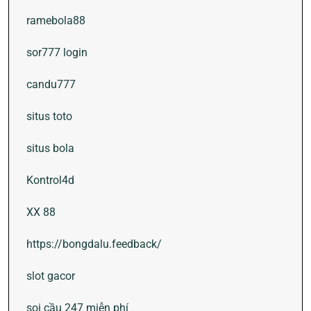
ramebola88
sor777 login
candu777
situs toto
situs bola
Kontrol4d
XX 88
https://bongdalu.feedback/
slot gacor
soi cầu 247 miễn phí