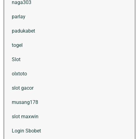
naga303
parlay
padukabet
togel
Slot
olxtoto
slot gacor
musang178
slot maxwin
Login Sbobet