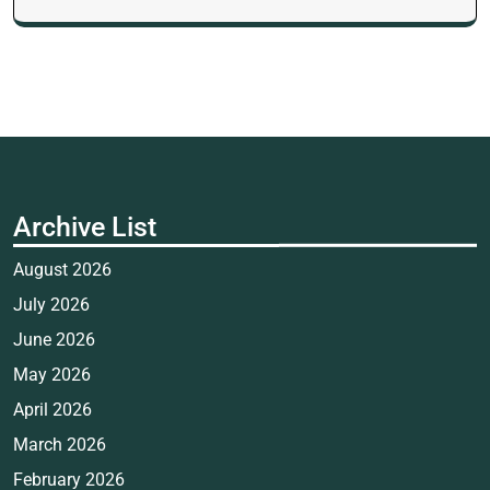
Archive List
August 2026
July 2026
June 2026
May 2026
April 2026
March 2026
February 2026