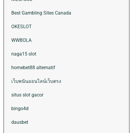
Best Gambling Sites Canada
OKESLOT
WWBOLA
naga15 slot
homebet88 alternatif
เว็บพนันออนไลน์เว็บตรง
situs slot gacor
bingo4d
dausbet