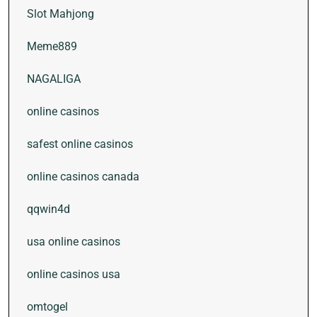
Slot Mahjong
Meme889
NAGALIGA
online casinos
safest online casinos
online casinos canada
qqwin4d
usa online casinos
online casinos usa
omtogel