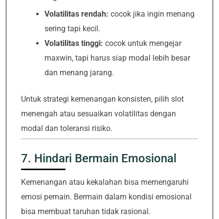
Volatilitas rendah:
cocok jika ingin menang
sering tapi kecil.
Volatilitas tinggi:
cocok untuk mengejar
maxwin, tapi harus siap modal lebih besar
dan menang jarang.
Untuk strategi kemenangan konsisten, pilih slot
menengah atau sesuaikan volatilitas dengan
modal dan toleransi risiko.
7. Hindari Bermain Emosional
Kemenangan atau kekalahan bisa memengaruhi
emosi pemain. Bermain dalam kondisi emosional
bisa membuat taruhan tidak rasional.