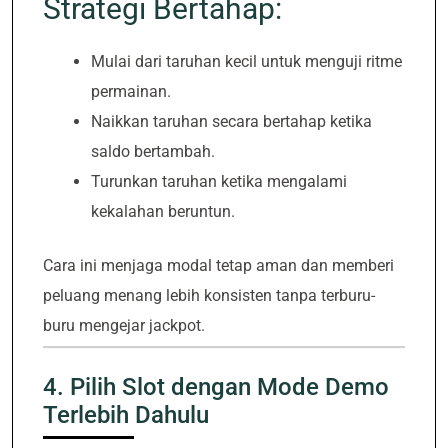
Strategi Bertahap:
Mulai dari taruhan kecil untuk menguji ritme
permainan.
Naikkan taruhan secara bertahap ketika
saldo bertambah.
Turunkan taruhan ketika mengalami
kekalahan beruntun.
Cara ini menjaga modal tetap aman dan memberi
peluang menang lebih konsisten tanpa terburu-
buru mengejar jackpot.
4. Pilih Slot dengan Mode Demo
Terlebih Dahulu