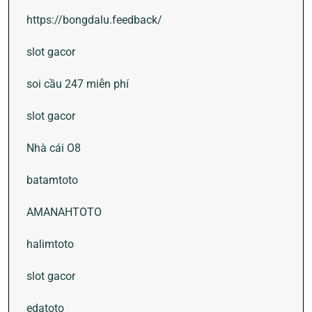
https://bongdalu.feedback/
slot gacor
soi cầu 247 miễn phí
slot gacor
Nhà cái O8
batamtoto
AMANAHTOTO
halimtoto
slot gacor
edatoto