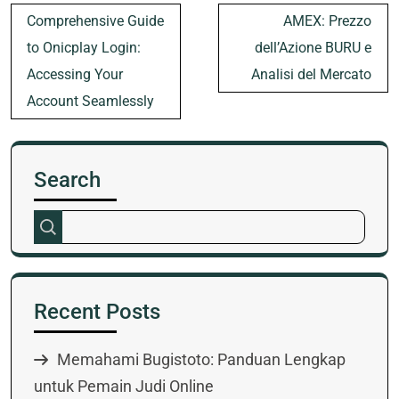
Post
Comprehensive Guide
AMEX: Prezzo
navigation
to Onicplay Login:
dell’Azione BURU e
Accessing Your
Analisi del Mercato
Account Seamlessly
Search
Recent Posts
Memahami Bugistoto: Panduan Lengkap
untuk Pemain Judi Online