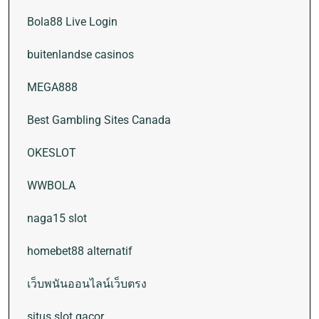
Bola88 Live Login
buitenlandse casinos
MEGA888
Best Gambling Sites Canada
OKESLOT
WWBOLA
naga15 slot
homebet88 alternatif
เว็บพนันออนไลน์เว็บตรง
situs slot gacor